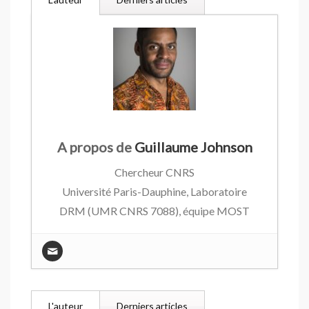
A propos de
Guillaume Johnson
Chercheur CNRS
Université Paris-Dauphine, Laboratoire
DRM (UMR CNRS 7088), équipe MOST
Race In the Marketplace (RIM)
Research Forum
- 6 juin 2019
Quid de la race dans la recherche en
L'auteur
Derniers articles