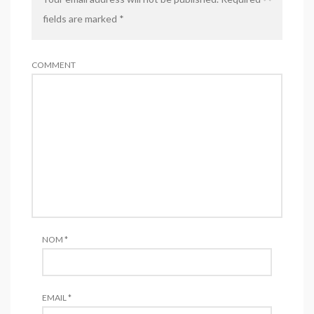
Accorderies
- 5 août 2017
fields are marked
*
Faire le deuil des objets
- 13 janvier
2017
Quand les objets circulent entre
COMMENT
étrangers
- 15 novembre 2016
« Un vieux contre un neuf »
- 27 juin
2015
Quand le trottoir se fait marché
- 20
juin 2014
La tendance à tout garder
- 27
décembre 2012
Des bienfaits du recyclage on-line
- 10
NOM
*
octobre 2012
EMAIL
*