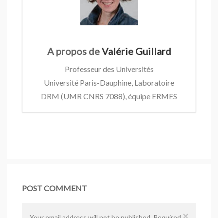
A propos de
Valérie Guillard
Professeur des Universités
Université Paris-Dauphine, Laboratoire
DRM (UMR CNRS 7088), équipe ERMES
Du gaspillage à la sobriété
- 31
octobre 2019
Le trottoir comme hétérotopie
- 10
octobre 2017
Encombrants et sociabilité
- 22
POST COMMENT
septembre 2017
Relations collaboratives au sein des
×
Your email address will not be published. Required