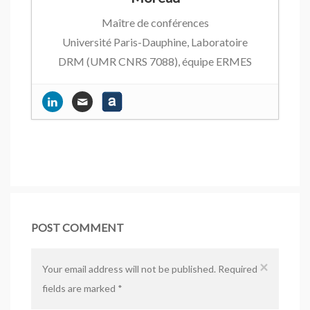
collaborative
- 20 septembre 2017
Maître de conférences
Coping with copies…
- 20 février 2017
Université Paris-Dauphine, Laboratoire
Publicité et greenwashing
- 20
DRM (UMR CNRS 7088), équipe ERMES
décembre 2016
Prévoir le succès du véhicule électrique
Pourquoi les labels bio influencent-ils
!
- 20 novembre 2016
peu les choix des consommateurs ?
- 13
Distinguer le vrai du faux ou l’achat de
août 2012
contrefaçons
- 3 avril 2016
POST COMMENT
×
Your email address will not be published. Required
fields are marked
*