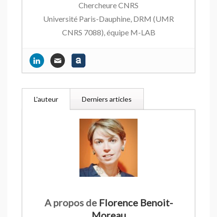
Chercheure CNRS
Université Paris-Dauphine, DRM (UMR
CNRS 7088), équipe M-LAB
Rouler électrique c’est responsable ?…
- 7 avril 2021
L’économie circulaire selon Veja
- 11
L'auteur
Derniers articles
septembre 2020
Chercheurs en marketing, quels rôles ?
- 16 janvier 2019
Des vertus écologiques du bon coin…
-
2 octobre 2017
Quand Leboncoin pousse à la
surconsommation
- 20 septembre
2017
A propos de
Florence Benoit-
Workshop sur la consommation
Moreau