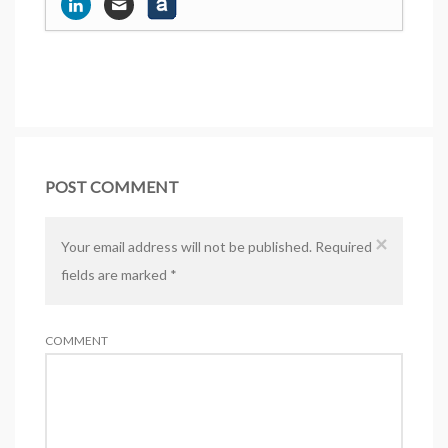
Pourquoi les labels bio influencent-ils
peu les choix des consommateurs ?
- 13
août 2012
POST COMMENT
×
Your email address will not be published. Required
fields are marked
*
COMMENT