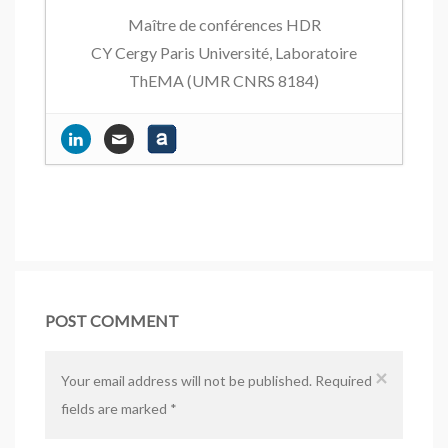
Maître de conférences HDR
CY Cergy Paris Université, Laboratoire
ThEMA (UMR CNRS 8184)
Les pratiques des distributeurs de vrac,
quelles spécificités ?
- 12 juin 2022
Le marketing au service du
développement durable
- 30 avril 2021
4èmes Assises de l’Économie Circulaire
- 4 septembre 2020
En juin le patois est à l’honneur chez
POST COMMENT
Biocoop…
- 11 juin 2019
La stratégie énergétique des
×
Your email address will not be published. Required
Mousquetaires
- 20 avril 2019
fields are marked
*
Sea Sheperd sensibilise à la