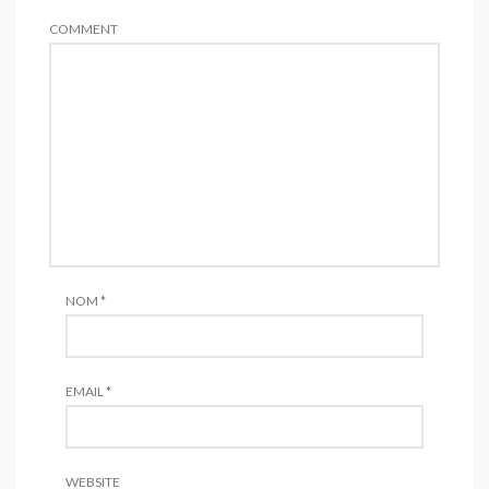
surconsommation de plastique
- 14
COMMENT
avril 2019
Neutralité carbone pour Wasa et ses
pains croustillants
- 14 avril 2019
L’amélioration des emballages
d’Oxybul
- 6 avril 2019
Un emballage 100% rPET pour Danone
- 21 mars 2019
Adieu le plastique à usage unique…
- 17
mars 2019
NOM
*
EMAIL
*
WEBSITE