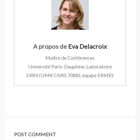
A propos de
Eva Delacroix
Maître de Conférences
Université Paris-Dauphine, Laboratoire
DRM (UMR CNRS 7088), équipe ERMES
Des entrepreneures de subsistance sur
Facebook !
- 23 mai 2019
BOOK : Marketing et pauvreté
- 2
mars 2018
Workshop « Marketing et pauvreté »
-
POST COMMENT
18 novembre 2017